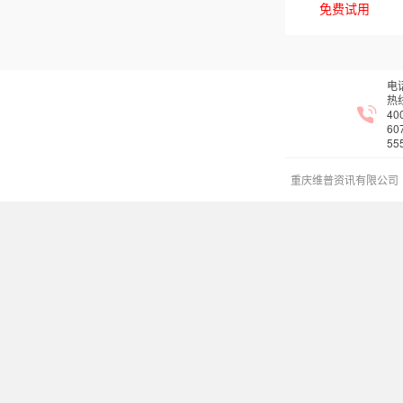
免费试用
电
热
40
60
55
重庆维普资讯有限公司
渝B2-20050021-1
渝公网安备
50019002503141号
泛语科技【荣誉出品】
版权所有 1998-2026